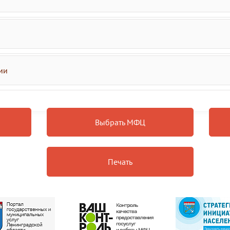
ии
Выбрать МФЦ
Печать