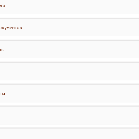
уга
окументов
ты
аты