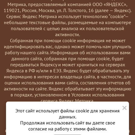
Метрика, предоставляемый компанией ООО «ЯНДЕКС»,
119021, Россия, Москва, ул. Л. Толстого, 16 (далее — Яндекс).
Сервис Яндекс Метрика использует технологию “cookie”—
небольшие текстовые файлы, размещаемые на компьютере
пользователей с целью анализа их пользовательской
активности.
Coбранная при помощи cookie информация не может
идентифицировать вас, однако может помочь нам улучшить
работу нашего сайта. Информация об использовании вами
данного сайта, собранная при помощи cookie, будет
передаваться Яндексу и может храниться на серверах
Яндекса в РФ и/или в ЕЭЗ. Яндекс будет обрабатывать эту
информацию в интересах владельца сайта, в частности, для
оценки использования вами сайта, составления отчетов об
активности на сайте. Яндекс обрабатывает эту информацию
в порядке, установленном в Условиях использования
сервиса Яндекс Метрика.
×
Вы можете отказаться от использования cookies, выбрав
Этот сайт использует файлы cookie для хранения
соответствующие настройки в браузере. Также вы можете
данных.
использовать инструмент —
Продолжая использовать сайт вы даете свое
https://yandex.ru/support/metrika/general/opt-out.html
согласие на работу с этими файлами.
Однако это может повлиять на работу некоторых функций