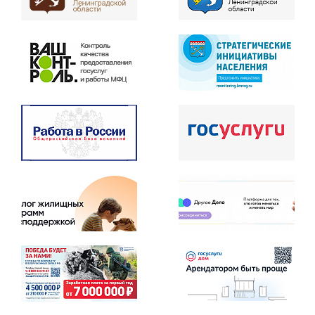
Информирование о порядке
предоставления меры
социальной поддержки: "Выплата
единовременной материальной
помощи участникам специальной
военной операции, получившим
увечье (ранение, контузию,
травму) при выполнении задач в
ходе специальной военной
операции, имевшим место
Перейти
к услуге
жительства на территории
Свердловского городского
поселения Всеволожского
муниципального района
Ленинградской области на
момент получения увечья
(ранения, контузии, травмы) или
убывшим на военную службу с
территории Свердловского