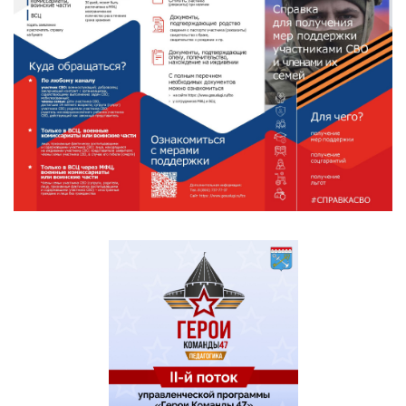
собственность бесплатно
Предоставление сведений
(справки) о факте участия в
Перейти
к услуге
специальной военной операции
(СВО)
Санаторно-курортное лечение,
медицинская реабилитация в
центре реабилитации Фонда
Перейти
к услуге
пенсионного и социального
страхования Российской
Федерации
Государственная услуга по
определению права на
дополнительную меру
Перейти
социальной поддержки в виде
к услуге
специального транспортного
обслуживания отдельных