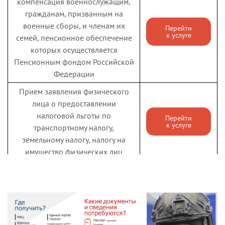
компенсация военнослужащим,
гражданам, призванным на
военные сборы, и членам их
Перейти
к услуге
семей, пенсионное обеспечение
которых осуществляется
Пенсионным фондом Российской
Федерации
Прием заявления физического
лица о предоставлении
налоговой льготы по
Перейти
к услуге
транспортному налогу,
земельному налогу, налогу на
имущество физических лиц
Государственная услуга по
предоставлению
единовременной денежной
Перейти
к услуге
выплаты взамен предоставления
земельного участка в