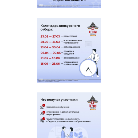
категорий граждан
Включение сведений о
возбуждении процедуры
внесудебного банкротства
гражданина в Единый
федеральный реестр сведений о
банкротстве и осуществление
иных связанных с приемом
Перейти
такого заявление обязанностей
к услуге
(функций), предусмотренных
Федеральным законом от 26
октября 2002 года № 127-ФЗ «О
несостоятельности (банкротстве)»
по заявлению о признании
гражданина банкротом во
внесудебном порядке
Государственная услуга по выдаче
Перейти
удостоверения инвалида о праве
к услуге