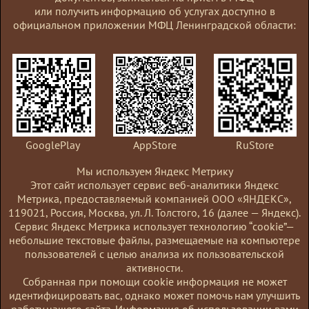
или получить информацию об услугах доступно в
муниципального района
официальном приложении МФЦ Ленинградской области:
Перейти
Ленинградской области":
к услуге
"Предоставление отсрочки
уплаты арендной платы на
период прохождения военной
службы или оказания
добровольного содействия в
выполнении задач, возложенных
GooglePlay
AppStore
RuStore
на Вооруженные Силы
Российской Федерации"
Мы используем Яндекс Метрику
Этот сайт использует сервис веб-аналитики Яндекс
Информирование о порядке
Метрика, предоставляемый компанией ООО «ЯНДЕКС»,
предоставления меры
119021, Россия, Москва, ул. Л. Толстого, 16 (далее — Яндекс).
социальной поддержки
Сервис Яндекс Метрика использует технологию “cookie”—
администрации Винницкого
небольшие текстовые файлы, размещаемые на компьютере
сельского поселения
пользователей с целью анализа их пользовательской
активности.
Подпорожского муниципального
Coбранная при помощи cookie информация не может
района Ленинградской области:
идентифицировать вас, однако может помочь нам улучшить
Перейти
"Предоставление отсрочки
к услуге