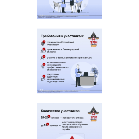
на льготы
Предоставление государственной
услуги по назначению
единовременной выплаты
Перейти
к услуге
гражданам, принимавшим
участие в специальной военной
операции
Направление сведений для
получения комплексного
сопровождения филиалом Фонда
Перейти
к услуге
участника СВО/ членов семей
погибшего/ пропавшего без
вести участника СВО
Государственная услуга по выдаче
сертификата на
зубопротезирование в размере
Перейти
к услуге
1,25 величины среднего дохода,