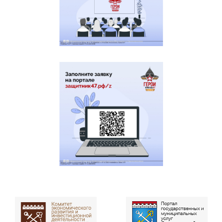
сложившегося в Ленинградской
области
Государственная услуга по выдаче
сертификата на
Перейти
зубопротезирование в
к услуге
предельном размере стоимости
не более пятисот тысяч рублей
Информирование об оказании
бесплатной юридической
Перейти
к услуге
помощи членам семей участников
специальной военной операции
Государственная услуга по
предоставлению
единовременной денежной
Перейти
к услуге
выплаты взамен предоставления
земельного участка в
собственность бесплатно