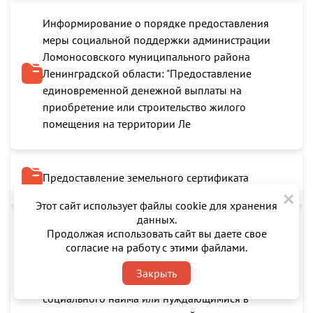
Информирование о порядке предоставления
меры социальной поддержки администрации
Ломоносовского муниципального района
Ленинградской области: "Предоставление
единовременной денежной выплаты на
приобретение или строительство жилого
помещения на территории Ле
Предоставление земельного сертификата
×
Этот сайт использует файлы cookie для хранения
данных.
Предоставление жилых помещений семьям
Продолжая использовать сайт вы даете свое
согласие на работу с этими файлами.
участников специальной военной операции
(СВО), признанным нуждающимися в жилых
Закрыть
помещениях, предоставляемых по договорам
социального найма или нуждающимися в