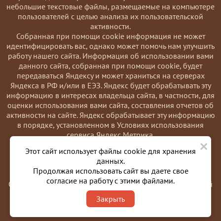
небольшие текстовые файлы, размещаемые на компьютере
пользователей с целью анализа их пользовательской
активности.
Coбранная при помощи cookie информация не может
идентифицировать вас, однако может помочь нам улучшить
работу нашего сайта. Информация об использовании вами
данного сайта, собранная при помощи cookie, будет
передаваться Яндексу и может храниться на серверах
Яндекса в РФ и/или в ЕЭЗ. Яндекс будет обрабатывать эту
информацию в интересах владельца сайта, в частности, для
оценки использования вами сайта, составления отчетов об
активности на сайте. Яндекс обрабатывает эту информацию
в порядке, установленном в Условиях использования
сервиса Яндекс Метрика.
×
Вы можете отказаться от использования cookies, выбрав
Этот сайт использует файлы cookie для хранения
соответствующие настройки в браузере. Также вы можете
данных.
использовать инструмент —
Продолжая использовать сайт вы даете свое
https://yandex.ru/support/metrika/general/opt-out.html
согласие на работу с этими файлами.
Однако это может повлиять на работу некоторых функций
сайта. Используя этот сайт, вы соглашаетесь на обработку
Закрыть
данных о вас в порядке и целях, указанных выше.