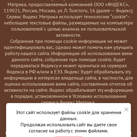
Метрика, предоставляемый компанией ООО «ЯНДЕКС»,
119021, Россия, Москва, ул. Л. Толстого, 16 (далее — Яндекс).
Сервис Яндекс Метрика использует технологию “cookie”—
небольшие текстовые файлы, размещаемые на компьютере
пользователей с целью анализа их пользовательской
активности.
Coбранная при помощи cookie информация не может
идентифицировать вас, однако может помочь нам улучшить
работу нашего сайта. Информация об использовании вами
данного сайта, собранная при помощи cookie, будет
передаваться Яндексу и может храниться на серверах
Яндекса в РФ и/или в ЕЭЗ. Яндекс будет обрабатывать эту
информацию в интересах владельца сайта, в частности, для
оценки использования вами сайта, составления отчетов об
активности на сайте. Яндекс обрабатывает эту информацию
в порядке, установленном в Условиях использования
сервиса Яндекс Метрика.
×
Вы можете отказаться от использования cookies, выбрав
Этот сайт использует файлы cookie для хранения
соответствующие настройки в браузере. Также вы можете
данных.
использовать инструмент —
Продолжая использовать сайт вы даете свое
https://yandex.ru/support/metrika/general/opt-out.html
согласие на работу с этими файлами.
Однако это может повлиять на работу некоторых функций