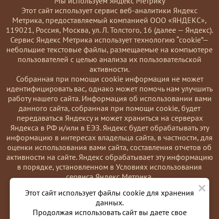
Мы используем Яндекс Метрику
Этот сайт использует сервис веб-аналитики Яндекс
Метрика, предоставляемый компанией ООО «ЯНДЕКС»,
119021, Россия, Москва, ул. Л. Толстого, 16 (далее — Яндекс).
Сервис Яндекс Метрика использует технологию “cookie”—
небольшие текстовые файлы, размещаемые на компьютере
пользователей с целью анализа их пользовательской
активности.
Coбранная при помощи cookie информация не может
идентифицировать вас, однако может помочь нам улучшить
работу нашего сайта. Информация об использовании вами
данного сайта, собранная при помощи cookie, будет
передаваться Яндексу и может храниться на серверах
Яндекса в РФ и/или в ЕЭЗ. Яндекс будет обрабатывать эту
информацию в интересах владельца сайта, в частности, для
оценки использования вами сайта, составления отчетов об
активности на сайте. Яндекс обрабатывает эту информацию
в порядке, установленном в Условиях использования
сервиса Яндекс Метрика.
×
Вы можете отказаться от использования cookies, выбрав
Этот сайт использует файлы cookie для хранения
соответствующие настройки в браузере. Также вы можете
данных.
использовать инструмент —
Продолжая использовать сайт вы даете свое
https://yandex.ru/support/metrika/general/opt-out.html