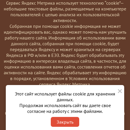
Сервис Яндекс Метрика использует технологию “cookie”—
небольшие текстовые файлы, размещаемые на компьютере
пользователей с целью анализа их пользовательской
активности.
Coбранная при помощи cookie информация не может
идентифицировать вас, однако может помочь нам улучшить
работу нашего сайта. Информация об использовании вами
данного сайта, собранная при помощи cookie, будет
передаваться Яндексу и может храниться на серверах
Яндекса в РФ и/или в ЕЭЗ. Яндекс будет обрабатывать эту
информацию в интересах владельца сайта, в частности, для
оценки использования вами сайта, составления отчетов об
активности на сайте. Яндекс обрабатывает эту информацию
в порядке, установленном в Условиях использования
сервиса Яндекс Метрика.
×
Вы можете отказаться от использования cookies, выбрав
Этот сайт использует файлы cookie для хранения
соответствующие настройки в браузере. Также вы можете
данных.
использовать инструмент —
Продолжая использовать сайт вы даете свое
https://yandex.ru/support/metrika/general/opt-out.html
согласие на работу с этими файлами.
Однако это может повлиять на работу некоторых функций
сайта. Используя этот сайт, вы соглашаетесь на обработку
Закрыть
данных о вас в порядке и целях, указанных выше.