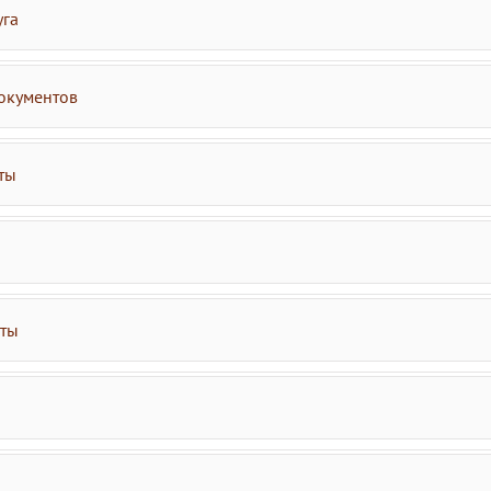
уга
окументов
ты
аты