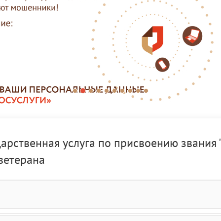
рственная услуга по присвоению звания "
ветерана