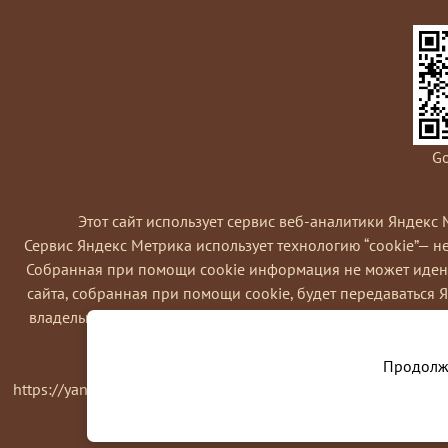
Go
Этот сайт использует сервис веб-аналитики Яндекс 
Сервис Яндекс Метрика использует технологию “cookie”— 
Coбранная при помощи cookie информация не может идент
сайта, собранная при помощи cookie, будет передаваться 
владельца сайта, в частности, для оценки использования в
Вы можете отказаться от использовани
Продолжа
https://yandex.ru/support/metrika/general/opt-out.html Одна