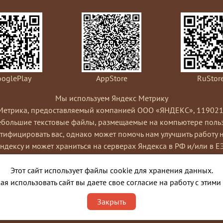
oglePlay
AppStore
RuStor
Мы используем Яндекс Метрику
Метрика, предоставляемый компанией ООО «ЯНДЕКС», 119021, Рос
небольшие текстовые файлы, размещаемые на компьютере пользо
ифицировать вас, однако может помочь нам улучшить работу 
Яндексу и может храниться на серверах Яндекса в РФ и/или в Е
ами сайта, составления отчетов об активности на сайте. Янде
Условиях использования сервиса Яндекс Метрика.
Этот сайт использует файлы cookie для хранения данных.
я cookies, выбрав соответствующие настройки в браузере. Такж
я использовать сайт вы даете свое согласие на работу с этими
ко это может повлиять на работу некоторых функций сайта. Испо
Закрыть
порядке и целях, указанных выше.