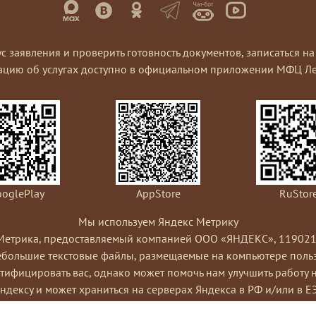
ус заявления и проверить готовность документов, записаться 
ацию об услугах доступно в официальном приложении МФЦ Ле
oglePlay
AppStore
RuStor
Мы используем Яндекс Метрику
Метрика, предоставляемый компанией ООО «ЯНДЕКС», 119021, Рос
небольшие текстовые файлы, размещаемые на компьютере пользо
ифицировать вас, однако может помочь нам улучшить работу 
Яндексу и может храниться на серверах Яндекса в РФ и/или в Е
ами сайта, составления отчетов об активности на сайте. Янде