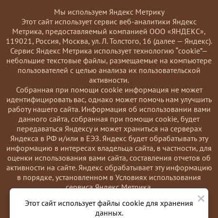
Мы используем Яндекс Метрику
Этот сайт использует сервис веб-аналитики Яндекс
Метрика, предоставляемый компанией ООО «ЯНДЕКС»,
119021, Россия, Москва, ул. Л. Толстого, 16 (далее — Яндекс).
Сервис Яндекс Метрика использует технологию “cookie”—
небольшие текстовые файлы, размещаемые на компьютере
пользователей с целью анализа их пользовательской
активности.
Coбранная при помощи cookie информация не может
идентифицировать вас, однако может помочь нам улучшить
работу нашего сайта. Информация об использовании вами
данного сайта, собранная при помощи cookie, будет
передаваться Яндексу и может храниться на серверах
Яндекса в РФ и/или в ЕЭЗ. Яндекс будет обрабатывать эту
информацию в интересах владельца сайта, в частности, для
оценки использования вами сайта, составления отчетов об
активности на сайте. Яндекс обрабатывает эту информацию
в порядке, установленном в Условиях использования
сервиса Яндекс Метрика.
×
Вы можете отказаться от использования cookies, выбрав
Этот сайт использует файлы cookie для хранения
соответствующие настройки в браузере. Также вы можете
данных.
использовать инструмент —